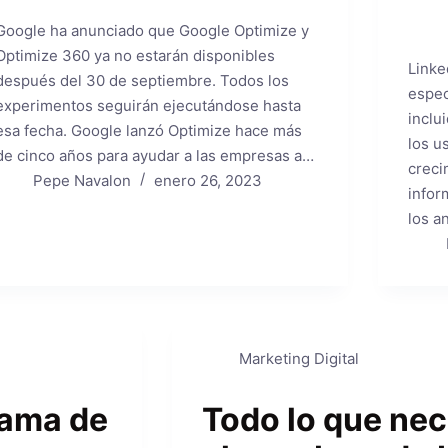
Google ha anunciado que Google Optimize y
Optimize 360 ​​ya no estarán disponibles
Linke
después del 30 de septiembre. Todos los
espec
experimentos seguirán ejecutándose hasta
inclu
esa fecha. Google lanzó Optimize hace más
los u
de cinco años para ayudar a las empresas a…
creci
Pepe Navalon
enero 26, 2023
infor
los a
Marketing Digital
rama de
Todo lo que nec