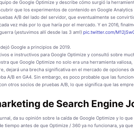
quipo de Google Optimize y describe cómo surgió la herramient
scubrir que los experimentos de contenido en Google Analytics
uebas A/B del lado del servidor, que eventualmente se convirt
cada vez más por lo que haría por el mercado. Y en 2016, fina
 guerra (¡estuvimos allí desde las 3 am!)
pic.twitter.com/M12jS
dejó Google a principios de 2019.
ivos e instructivos para Google Optimize y consultó sobre muc
muestra que Google Optimize no solo era una herramienta valiosa
e, dejará una brecha significativa en el mercado de opciones de
ba A/B en GA4. Sin embargo, es poco probable que las funcione
con otros socios de pruebas A/B, lo que significa que las empre
marketing de Search Engine J
nal, da su opinión sobre la caída de Google Optimize y lo que s
e tiempo antes de que Optimize / 360 ya no funcionara, ya que 
.