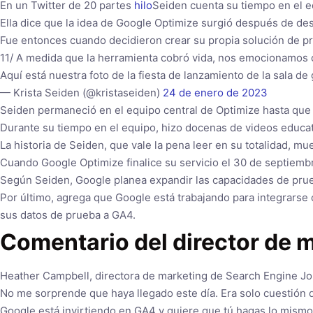
En un Twitter de 20 partes
hilo
Seiden cuenta su tiempo en el e
Ella dice que la idea de Google Optimize surgió después de de
Fue entonces cuando decidieron crear su propia solución de pr
11/ A medida que la herramienta cobró vida, nos emocionamos 
Aquí está nuestra foto de la fiesta de lanzamiento de la sala de
— Krista Seiden (@kristaseiden)
24 de enero de 2023
Seiden permaneció en el equipo central de Optimize hasta que 
Durante su tiempo en el equipo, hizo docenas de videos educat
La historia de Seiden, que vale la pena leer en su totalidad, 
Cuando Google Optimize finalice su servicio el 30 de septiembr
Según Seiden, Google planea expandir las capacidades de prue
Por último, agrega que Google está trabajando para integrarse 
sus datos de prueba a GA4.
Comentario del director de 
Heather Campbell, directora de marketing de Search Engine Jour
No me sorprende que haya llegado este día. Era solo cuestión d
Google está invirtiendo en GA4 y quiere que tú hagas lo mismo