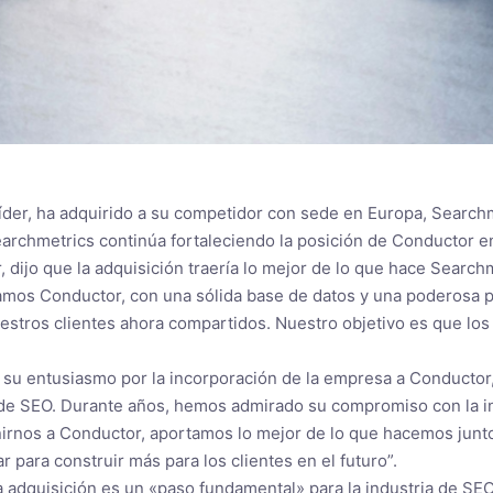
íder, ha adquirido a su competidor con sede en Europa, Search
rchmetrics continúa fortaleciendo la posición de Conductor en 
 dijo que la adquisición traería lo mejor de lo que hace Search
amos Conductor, con una sólida base de datos y una poderosa
uestros clientes ahora compartidos. Nuestro objetivo es que lo
su entusiasmo por la incorporación de la empresa a Conductor, c
 de SEO. Durante años, hemos admirado su compromiso con la in
 unirnos a Conductor, aportamos lo mejor de lo que hacemos junt
para construir más para los clientes en el futuro”.
la adquisición es un «paso fundamental» para la industria de S