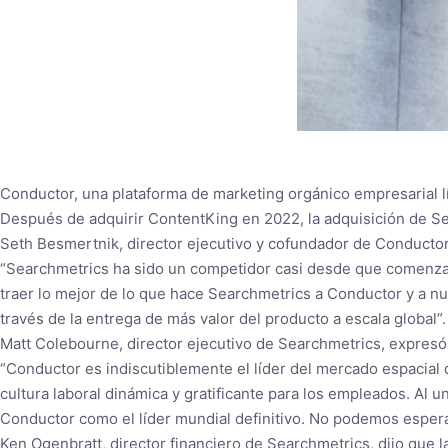
Conductor, una plataforma de marketing orgánico empresarial l
Después de adquirir ContentKing en 2022, la adquisición de Sea
Seth Besmertnik, director ejecutivo y cofundador de Conductor,
“Searchmetrics ha sido un competidor casi desde que comenz
traer lo mejor de lo que hace Searchmetrics a Conductor y a n
través de la entrega de más valor del producto a escala global”.
Matt Colebourne, director ejecutivo de Searchmetrics, expresó 
“Conductor es indiscutiblemente el líder del mercado espacial
cultura laboral dinámica y gratificante para los empleados. Al
Conductor como el líder mundial definitivo. No podemos esperar 
Ken Ogenbratt, director financiero de Searchmetrics, dijo que 