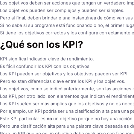
Los objetivos deben ser acciones que tengan un verdadero impac
Los objetivos pueden ser complejos y pueden ser simples.
Pero al final, deben brindarle una instantánea de cómo van sus
Si no sabe si su programa está funcionando o no, el primer luga
Si tiene los objetivos correctos y los configura correctamente e
¿Qué son los KPI?
KPI significa Indicador clave de rendimiento.
Es fácil confundir los KPI con los objetivos.
Los KPI pueden ser objetivos y los objetivos pueden ser KPI.
Pero existen diferencias clave entre los KPI y los objetivos.
Los objetivos, como se indicó anteriormente, son las acciones 
Los KPI, por otro lado, son elementos que indican el rendimien
Los KPI suelen ser más amplios que los objetivos y no es nece
Por ejemplo, un KPI podría ser una clasificación alta para una 
Este KPI particular es
no
un objetivo porque no hay una acción c
Pero una clasificación alta para una palabra clave deseada es d
Pero un KPI que no es un objetivo debe evaluarse con frecuenc