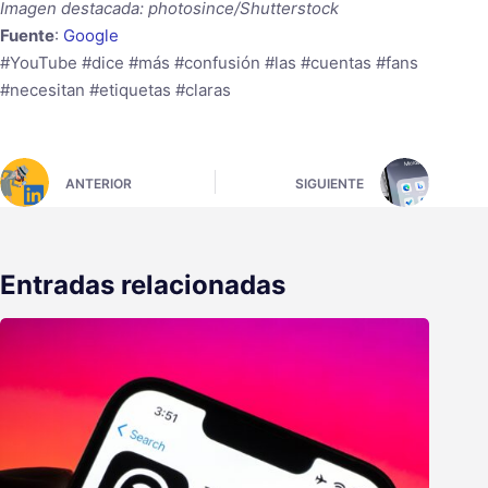
Imagen destacada: photosince/Shutterstock
Fuente
:
Google
#YouTube #dice #más #confusión #las #cuentas #fans
#necesitan #etiquetas #claras
ANTERIOR
SIGUIENTE
Entradas relacionadas