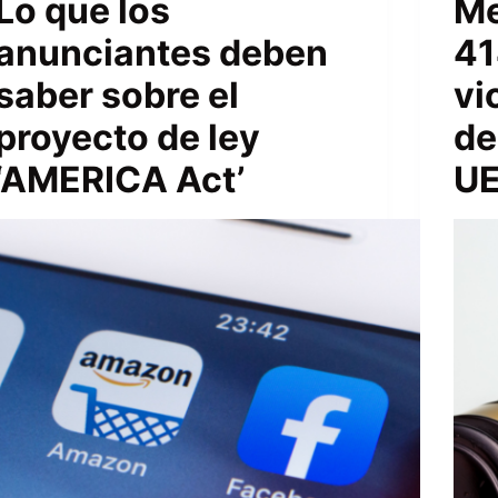
Lo que los
Me
anunciantes deben
41
saber sobre el
vi
proyecto de ley
de
‘AMERICA Act’
U