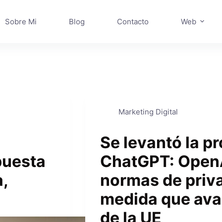
Sobre Mi
Blog
Contacto
Web
Marketing Digital
Se levantó la p
puesta
ChatGPT: OpenA
a,
normas de priva
medida que avan
de la UE