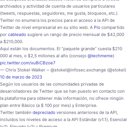
archivados y actividad de cuenta de usuarios particulares
(tweets, respuestas, seguidores, me gusta, bloqueos, etc.).
Twitter no enumera los precios para el acceso a la API de
Twitter de nivel empresarial en su sitio web. A
Pío
compartido
por
cableado
sugiere un rango de precio mensual de $42,000
a $210,000.
Aquí están los documentos. El “paquete grande” cuesta $210
000 al mes, o $2,5 millones al año (consejo
@techmeme
)
pic.twitter.com/xuBiCBzoe7
— Chris Stokel-Walker ~ @stokel@infosec.exchange (@stokel)
10 de marzo de 2023
Según los usuarios de las comunidades privadas de
desarrolladores de Twitter que se han puesto en contacto con
la plataforma para obtener más información, no ofrece ningún
plan entre Básico (a $ 100 por mes) y Enterprise.
Twitter también
depreciado
versiones anteriores de la API,
incluidos los niveles de acceso a la API Estándar (v1.1), Esencial
(v2), Elevado (v2) y Premium.