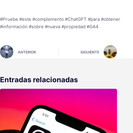
#Pruebe #este #complemento #ChatGPT #para #obtener
#información #sobre #nueva #propiedad #GA4
ANTERIOR
SIGUIENTE
Entradas relacionadas