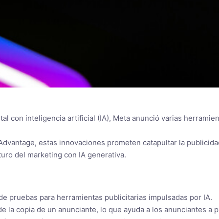
tal con inteligencia artificial (IA), Meta anunció varias herram
dvantage, estas innovaciones prometen catapultar la publicidad
turo del marketing con IA generativa.
e pruebas para herramientas publicitarias impulsadas por IA.
e la copia de un anunciante, lo que ayuda a los anunciantes a 