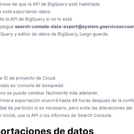
rese de que la API de BigQuery esté habilitada.
e está exportando datos.
ite la API de BigQuery si no lo está.
y pegue
search-console-data-export@system.gserviceaccou
gQuery y editor de datos de BigQuery, luego guarde.
e ID de proyecto de Cloud.
nado es ‘consola de búsqueda’.
 no se puede cambiar fácilmente más adelante.
primera exportación ocurrirá hasta 48 horas después de la confi
ad de partición si es necesario, pero evite las alteraciones de
 inicial, use la API o los informes de Search Console.
portaciones de datos