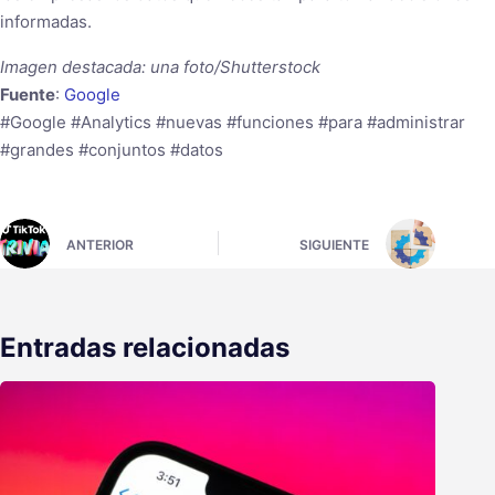
informadas.
Imagen destacada: una foto/Shutterstock
Fuente
:
Google
#Google #Analytics #nuevas #funciones #para #administrar
#grandes #conjuntos #datos
ANTERIOR
SIGUIENTE
Entradas relacionadas