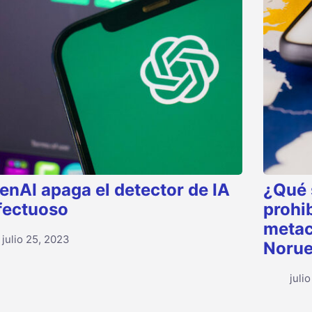
enAI apaga el detector de IA
¿Qué 
fectuoso
prohi
metac
julio 25, 2023
Noru
juli