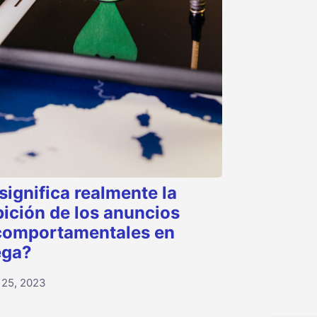
significa realmente la
bición de los anuncios
omportamentales en
ega?
o 25, 2023